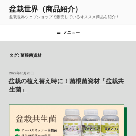
コ
盆栽世界（商品紹介）
ン
盆栽世界ウェブショップで販売しているオススメ商品を紹介！
テ
ン
ツ
メニュー
へ
ス
キ
タグ:
菌根菌資材
ッ
プ
投
2022年10月28日
稿
盆栽の植え替え時に！菌根菌資材「盆栽共
日:
生菌」